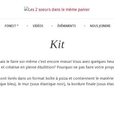
dans le même panier
FONEST
VIDÉOS
ÉVÉNEMENTS
NOUS JOINDRE
MD
Kit
 mais le faire soi-même c’est encore mieux! Vous avez quelques heu
e et créative en pleine ébullition? Pourquoi ne pas faire votre prop
sont livrés dans un format boîte à pizza et contiennent le matériel
ue bleu), le mur (sous élastique noir), la bordure finale (sous éla