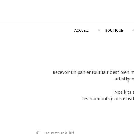
Skip
to
content
Les 2 soeurs 
ACCUEIL
BOUTIQUE
Recevoir un panier tout fait c’est bien
artistiqu
Nos kits 
Les montants (sous élastiq
De retour à
Kit