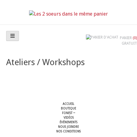
Skip
to
content
Les 2 soeurs dans le même panier
PANIER
(0)
GRATUIT
Ateliers / Workshops
ACCUEIL
BOUTIQUE
FONEST
MD
VIDÉOS
ÉVÉNEMENTS
NOUS JOINDRE
NOS CONDITIONS